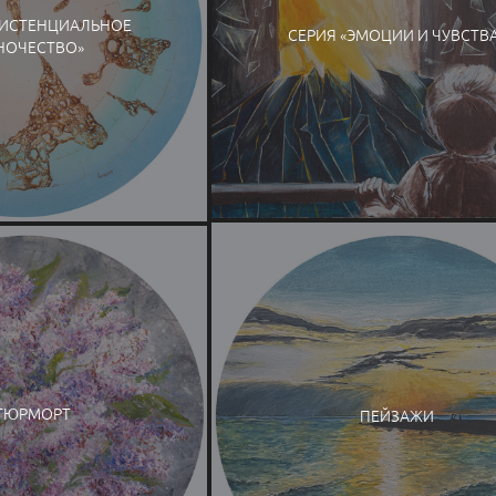
ЗИСТЕНЦИАЛЬНОЕ
СЕРИЯ «ЭМОЦИИ И ЧУВСТВ
НОЧЕСТВО»
ТЮРМОРТ
ПЕЙЗАЖИ